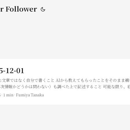
r Follower
5-12-01
いた文章ではなく自分で書くこと AIから教えてもらったことをそのまま
次情報かどうかは問わない）も調べた上で記述すること 可能な限り、
ること。事後的に経験として得たものでも可とする Goの型について 最
5
· 1 min · Fumiya Tanaka
れまでGoで何かアプリケーションを開発した経験はあるが、基礎から
r of Goを取り組んだ。その中で、Goのinterfaceについて面白かっ
ace Goではinterfaceは公称型ではなく構造的部分型として扱われる。一方
。 また、interfaceは明示的に準拠せずとも、型のシグネチャが一致
動的型付け言語におけるダックタイピングのようなことがGoのInterfa