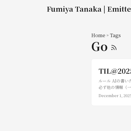
Fumiya Tanaka | Emitte
Home
»
Tags
Go
TIL@202
ルール AIの書
必ず他の情報（一
識について記載す
December 1, 202
勉強し始めた。こ
うことでA Tou
した。 interf
型として扱われる
に準拠される。 