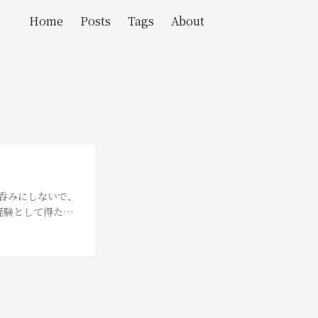
Home
Posts
Tags
About
鵜呑みにしないで、
経験として得た知
近Goを本格的に
勉強をし直すとい
たのでまとめることに
、structは公称
していれば自動的
ceではコンパイル