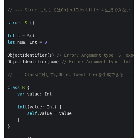
// --- Structに対してはObjectIdentifierを生成できない --
struct
S
let
let
 num: Int = 
0
ObjectIdentifier(s) 
// Error: Argument type 'S' expec
ObjectIdentifier(num) 
// Error: Argument type 'Int' e
// --- Classに対してはObjectIdentifierを生成できる ---
class
B
var
init
self