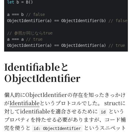
let
a === b 
// false
ObjectIdentifier(a) == ObjectIdentifier(b) 
// false
// 参照が同じならtrue
a === a 
// true
ObjectIdentifier(a) == ObjectIdentifier(a) 
// true
Identifiableと
ObjectIdentifier
個人的にObjectIdentifierの存在を知ったきっかけ
が
Identifiable
というプロトコルでした。 structに
対してidentifiableを適合させるために
という
id
プロパティを持たせる必要がありますが、コード補
完を使うと
というスニペット
id: ObjectIdentifier