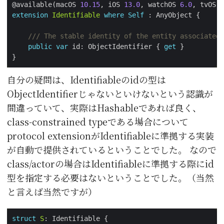
@available(macOS 
10.15
, iOS 
13.0
, watchOS 
6.0
, tvOS 
1
extension
Identifiable
where
Self
/// The stable identity of the entity associated 
public
var
 id: ObjectIdentifier { 
get
自分の疑問は、Identifiableのidの型は
ObjectIdentifierじゃないといけないという認識が
間違っていて、実際はHashableであれば良く、
class-constrained typeである場合について
protocol extensionがIdentifiableに準拠する実装
が自動で提供されているということでした。 なので
class/actorの場合はIdentifiableに準拠する際にid
型を指定する必要はないということでした。（当然
と言えば当然ですが）
struct
S