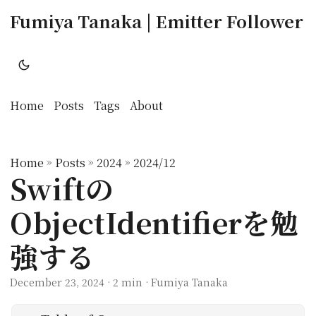
Fumiya Tanaka | Emitter Follower
Home
Posts
Tags
About
Home
»
Posts
»
2024
»
2024/12
Swiftの
ObjectIdentifierを勉
強する
December 23, 2024
· 2 min · Fumiya Tanaka