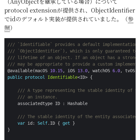
（AnyObjectを継承している場合）について
protocol extensionが提供され、ObjectIdentifier
でidのデフォルト実装が提供されていました。（
参
照
）
/// `Identifiable` provides a default implementation 
/// `ObjectIdentifier`), which is only guaranteed to 
/// lifetime of an object. If an object has a stronge
/// may be appropriate to provide a custom implementa
@available(macOS 
10.15
, iOS 
13.0
, watchOS 
6.0
, tvOS 
1
public
protocol
Identifiable
/// A type representing the stable identity of th
/// an instance.
/// The stable identity of the entity associated 
var
 id: 
Self
.ID { 
get