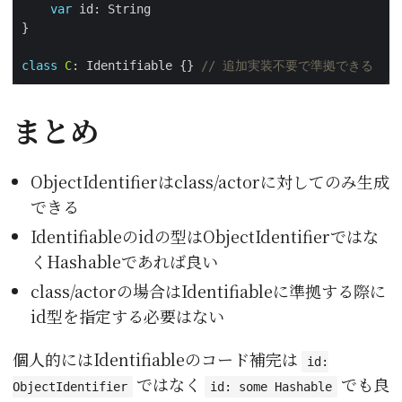
var
class
C
: Identifiable {} 
// 追加実装不要で準拠できる
まとめ
ObjectIdentifierはclass/actorに対してのみ生成
できる
Identifiableのidの型はObjectIdentifierではな
くHashableであれば良い
class/actorの場合はIdentifiableに準拠する際に
id型を指定する必要はない
個人的にはIdentifiableのコード補完は
id:
ではなく
でも良
ObjectIdentifier
id: some Hashable